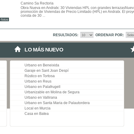
Camino Sa Rectoria
Obra Nueva en Andratx: 30 Viviendas HPL con grandes terrazasNuev
promoción de Viviendas de Precio Limitado (HPL) en Andratx. El proy
consta de 30 ...
 fotos
RESULTADOS:
ORDENAR POR:
LO MÁS NUEVO
Urbano en Beneixida
Garaje en Sant Joan Despí
Rústico en Tortosa
Urbano en Reus
Urbano en Palafrugell
Urbanizable en Molina de Segura
Urbano en Vallirana
Urbano en Santa Maria de Palautordera
Local en Murcia
Casa en Batea