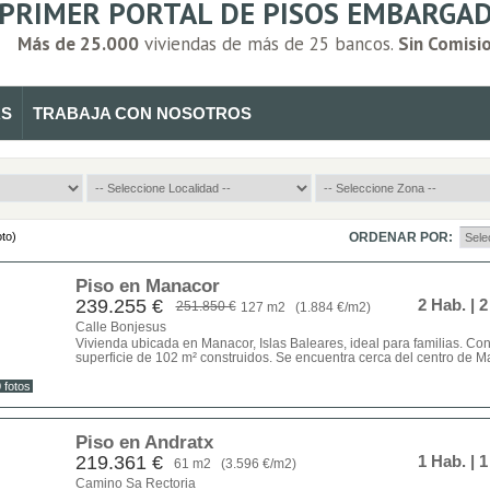
PRIMER PORTAL DE PISOS EMBARGAD
Más de 25.000
viviendas de más de 25 bancos.
Sin Comisi
RS
TRABAJA CON NOSOTROS
oto)
ORDENAR POR:
Piso en Manacor
239.255 €
2 Hab.
| 
251.850 €
127 m2
(1.884 €/m2)
Calle Bonjesus
Vivienda ubicada en Manacor, Islas Baleares, ideal para familias. Co
superficie de 102 m² construidos. Se encuentra cerca del centro de Man
 fotos
Piso en Andratx
219.361 €
1 Hab.
| 
61 m2
(3.596 €/m2)
Camino Sa Rectoria