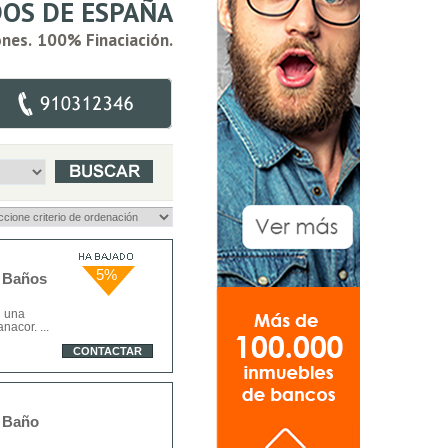
OS DE ESPAÑA
ones.
100% Finaciación.
5%
2 Baños
n una
acor. ...
CONTACTAR
1 Baño